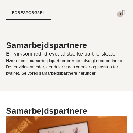
Subtotal
0,00
kr.
FORESPØRGSEL
0
Din kurv
FÆRDIGGØR FORESPØRGSEL
Intet valgt endnu.
Samarbejdspartnere
En virksomhed, drevet af stærke partnerskaber
Hver eneste samarbejdspartner er nøje udvalgt med omtanke.
Det er virksomheder, der deler vores værdier og passion for
kvalitet. Se vores samarbejdspartnere herunder
Samarbejdspartnere