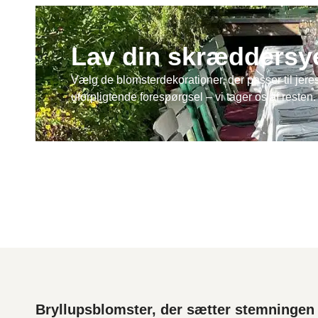
Lav din skræddersy
Vælg de blomsterdekorationer, der passer til jeres
uforpligtende forespørgsel – vi tager os af resten.
Bryllupsblomster, der sætter stemningen