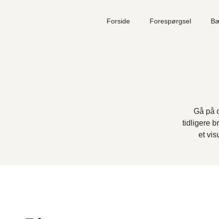
Forside
Forespørgsel
Bæ
Din kurv
Intet valgt endnu.
Gå på o
tidligere b
Subtotal
0,00
kr.
et vi
FÆRDIGGØR FORESPØRGSEL