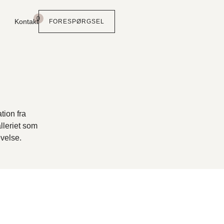
0
Kontakt
FORESPØRGSEL
tion fra
alleriet som
velse.