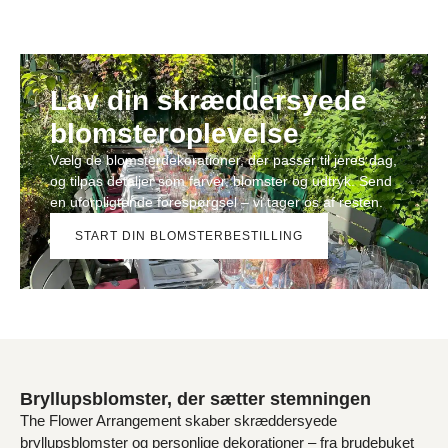
Lav din skræddersyede
blomsteroplevelse
Vælg de blomsterdekorationer, der passer til jeres dag,
og tilpas detaljer som farver, blomster og udtryk. Send
en uforpligtende forespørgsel – vi tager os af resten.
START DIN BLOMSTERBESTILLING
Bryllupsblomster, der sætter stemningen
The Flower Arrangement skaber skræddersyede
bryllupsblomster og personlige dekorationer – fra brudebuket