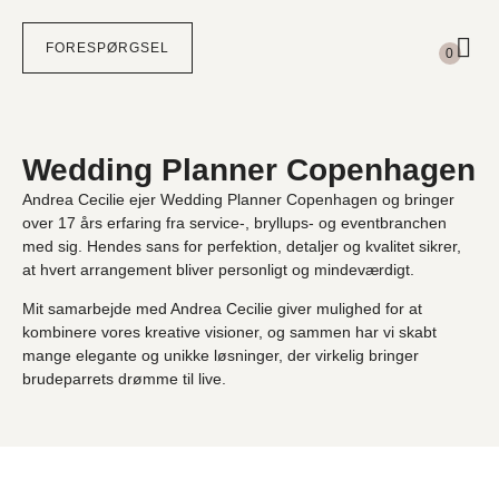
Subtotal
0,00
kr.
FORESPØRGSEL
0
Din kurv
FÆRDIGGØR FORESPØRGSEL
Intet valgt endnu.
Wedding Planner Copenhagen
Andrea Cecilie ejer
Wedding Planner Copenhagen
og bringer
over 17 års erfaring fra service-, bryllups- og eventbranchen
med sig. Hendes sans for perfektion, detaljer og kvalitet sikrer,
at hvert arrangement bliver personligt og mindeværdigt.
Mit samarbejde med Andrea Cecilie giver mulighed for at
kombinere vores kreative visioner, og sammen har vi skabt
mange elegante og unikke løsninger, der virkelig bringer
brudeparrets drømme til live.