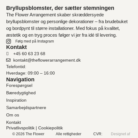
Bryllupsblomster, der sætter stemningen
The Flower Arrangement skaber skræddersyede
bryllupsblomster og personlige dekorationer – fra brudebuket
og bordpynt til større installationer. Med fokus på kvalitet,
æstetik og en tryg proces følger vi jer fra idé til levering.
Følg med på Instagram
Kontakt
+45 60 63 23 68
kontakt@theflowerarrangement.dk
Telefontid:
Hverdage: 09:00 – 16:00
Navigation
Forespørgsel
Bæredygtighed
Inspiration
Samarbejdspartnere
Om os
Kontakt
Privatlivspolitik
|
Cookiepolitik
© 2026 The Flower
Alle rettigheder
CVR:
Designet af