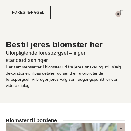
Subtotal
0,00
kr.
FORESPØRGSEL
0
Din kurv
FÆRDIGGØR FORESPØRGSEL
Intet valgt endnu.
Bestil jeres blomster her
Uforpligtende forespørgsel – ingen
standardløsninger
Her sammensætter I blomster ud fra jeres ønsker og stil. Vælg
dekorationer, tilpas detaljer og send en uforpligtende
forespørgsel. Vi bruger jeres valg som udgangspunkt for den
videre dialog.
Blomster til bordene