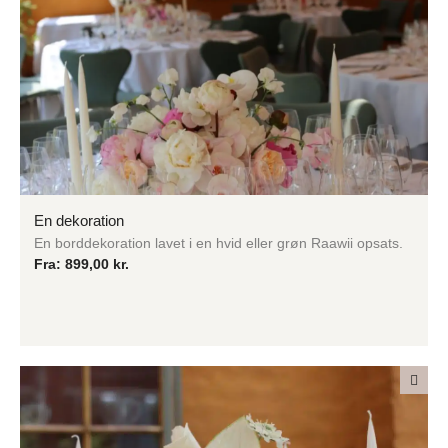
En dekoration
En borddekoration lavet i en hvid eller grøn Raawii opsats.
Fra:
899,00
kr.