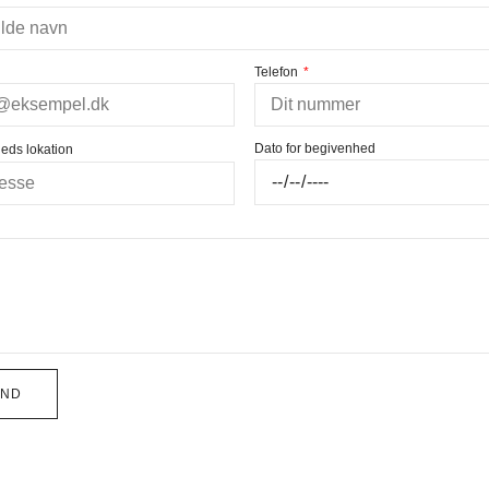
Telefon
Dato for begivenhed
eds lokation
END