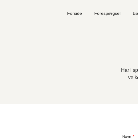
Forside
Forespørgsel
Bæ
Din kurv
Intet valgt endnu.
Har I sp
velk
Subtotal
0,00
kr.
FÆRDIGGØR FORESPØRGSEL
Navn