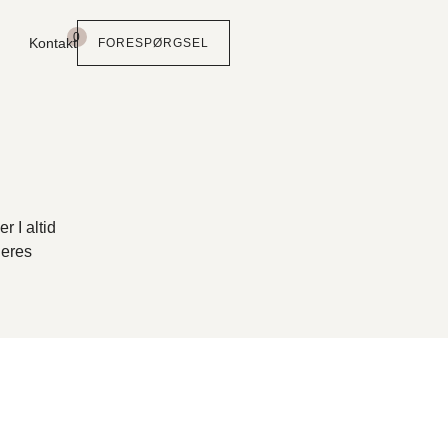
0
Kontakt
FORESPØRGSEL
r I altid
jeres