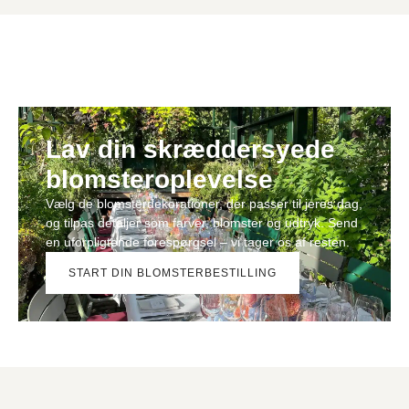
Lav din skræddersyede
blomsteroplevelse
Vælg de blomsterdekorationer, der passer til jeres dag,
og tilpas detaljer som farver, blomster og udtryk. Send
en uforpligtende forespørgsel – vi tager os af resten.
START DIN BLOMSTERBESTILLING