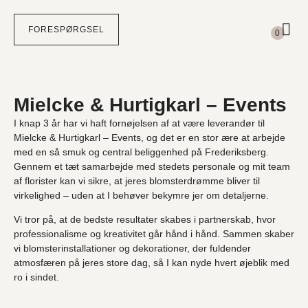
Subtotal
0,00
kr.
FORESPØRGSEL
0
Din kurv
FÆRDIGGØR FORESPØRGSEL
Intet valgt endnu.
Mielcke & Hurtigkarl – Events
I knap 3 år har vi haft fornøjelsen af at være leverandør til
Mielcke & Hurtigkarl – Events
, og det er en stor ære at arbejde
med en så smuk og central beliggenhed på Frederiksberg.
Gennem et tæt samarbejde med stedets personale og mit team
af florister kan vi sikre, at jeres blomsterdrømme bliver til
virkelighed – uden at I behøver bekymre jer om detaljerne.
Vi tror på, at de bedste resultater skabes i partnerskab, hvor
professionalisme og kreativitet går hånd i hånd. Sammen skaber
vi blomsterinstallationer og dekorationer, der fuldender
atmosfæren på jeres store dag, så I kan nyde hvert øjeblik med
ro i sindet.