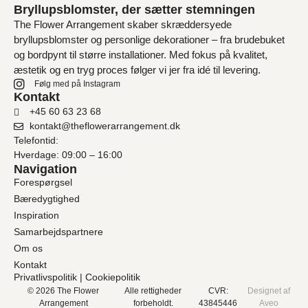
Bryllupsblomster, der sætter stemningen
The Flower Arrangement skaber skræddersyede
bryllupsblomster og personlige dekorationer – fra brudebuket
og bordpynt til større installationer. Med fokus på kvalitet,
æstetik og en tryg proces følger vi jer fra idé til levering.
Følg med på Instagram
Kontakt
+45 60 63 23 68
kontakt@theflowerarrangement.dk
Telefontid:
Hverdage: 09:00 – 16:00
Navigation
Forespørgsel
Bæredygtighed
Inspiration
Samarbejdspartnere
Om os
Kontakt
Privatlivspolitik
|
Cookiepolitik
© 2026 The Flower
Alle rettigheder
CVR:
Designet af
Arrangement
forbeholdt.
43845446
Aveo