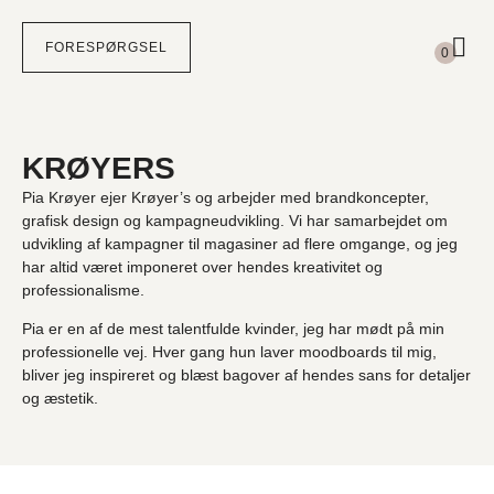
Subtotal
0,00
kr.
FORESPØRGSEL
0
Din kurv
FÆRDIGGØR FORESPØRGSEL
Intet valgt endnu.
KRØYERS
Pia Krøyer ejer
Krøyer’s
og arbejder med brandkoncepter,
grafisk design og kampagneudvikling. Vi har samarbejdet om
udvikling af kampagner til magasiner ad flere omgange, og jeg
har altid været imponeret over hendes kreativitet og
professionalisme.
Pia er en af de mest talentfulde kvinder, jeg har mødt på min
professionelle vej. Hver gang hun laver moodboards til mig,
bliver jeg inspireret og blæst bagover af hendes sans for detaljer
og æstetik.