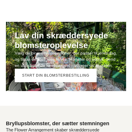
Lav din skræddersyede
blomsteroplevelse
Vælg de blomsterdekorationer, der passer til jeres dag,
og tilpas detaljer som farver, blomster og udtryk. Send
en uforpligtende forespørgsel – vi tager os af resten.
START DIN BLOMSTERBESTILLING
Bryllupsblomster, der sætter stemningen
The Flower Arrangement skaber skræddersyede