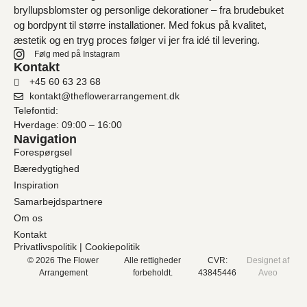
bryllupsblomster og personlige dekorationer – fra brudebuket
og bordpynt til større installationer. Med fokus på kvalitet,
æstetik og en tryg proces følger vi jer fra idé til levering.
Følg med på Instagram
Kontakt
+45 60 63 23 68
kontakt@theflowerarrangement.dk
Telefontid:
Hverdage: 09:00 – 16:00
Navigation
Forespørgsel
Bæredygtighed
Inspiration
Samarbejdspartnere
Om os
Kontakt
Privatlivspolitik
|
Cookiepolitik
© 2026 The Flower
Alle rettigheder
CVR:
Designet af
Arrangement
forbeholdt.
43845446
Aveo