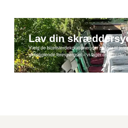
Lav din skræddersy
Vælg de blomsterdekorationer, der passer til jeres
uforpligtende forespørgsel – vi tager os af resten.