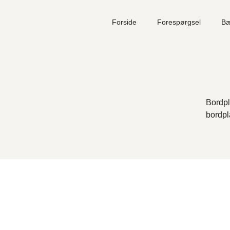
Forside
Forespørgsel
Bæ
Din kurv
Intet valgt endnu.
Bordpl
bordpl
Subtotal
0,00
kr.
FÆRDIGGØR FORESPØRGSEL