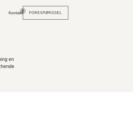
0
Kontakt
FORESPØRGSEL
ning en
tchende