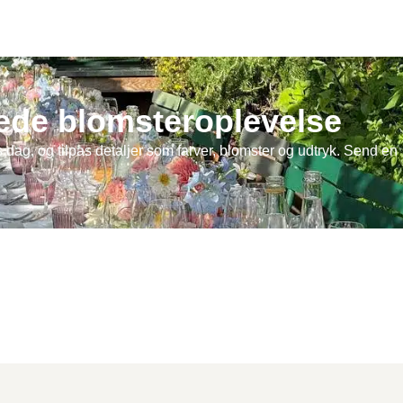
ede blomsteroplevelse
 dag, og tilpas detaljer som farver, blomster og udtryk. Send en